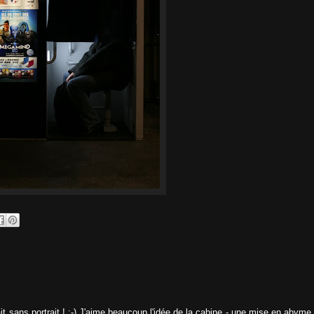
it sans portrait ! ;-) J'aime beaucoup l'idée de la cabine - une mise en abyme