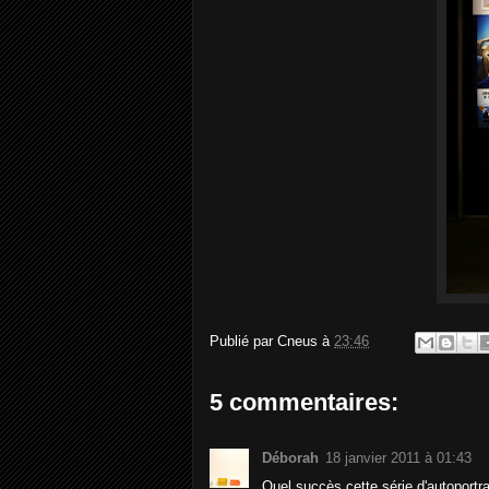
Publié par
Cneus
à
23:46
5 commentaires:
Déborah
18 janvier 2011 à 01:43
Quel succès cette série d'autoportra