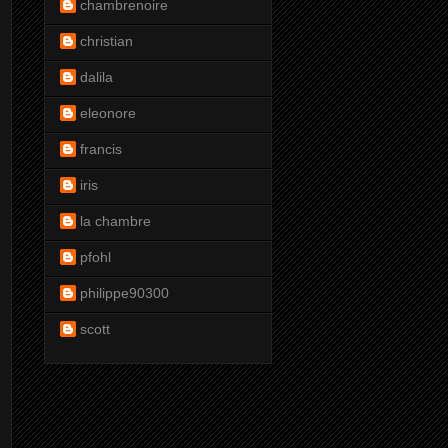
chambrenoire
christian
dalila
eleonore
francis
iris
la chambre
pfohl
philippe90300
scott