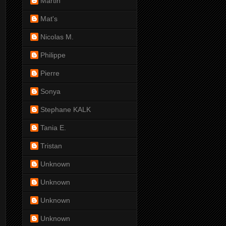
Martin
Mat's
Nicolas M.
Philippe
Pierre
Sonya
Stephane KALK
Tania E.
Tristan
Unknown
Unknown
Unknown
Unknown