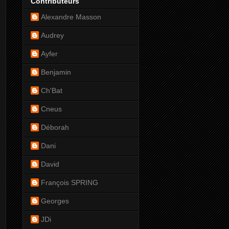
Contributeurs
Alexandre Masson
Audrey
Ayfer
Benjamin
Ch'Bat
Cneus
Déborah
Dani
David
François SPRING
Georges
JDi