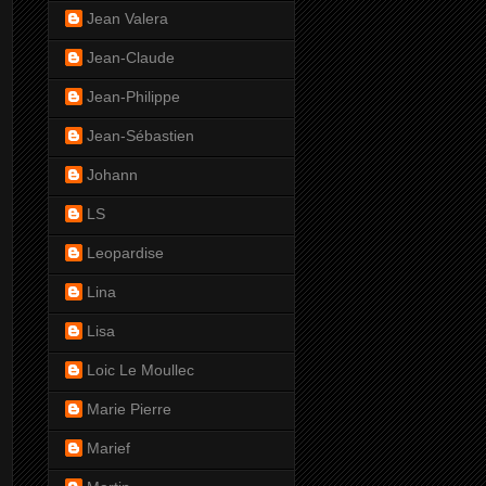
Jean Valera
Jean-Claude
Jean-Philippe
Jean-Sébastien
Johann
LS
Leopardise
Lina
Lisa
Loic Le Moullec
Marie Pierre
Marief