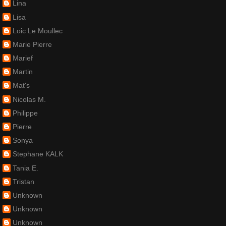
Lina
Lisa
Loic Le Moullec
Marie Pierre
Marief
Martin
Mat's
Nicolas M.
Philippe
Pierre
Sonya
Stephane KALK
Tania E.
Tristan
Unknown
Unknown
Unknown