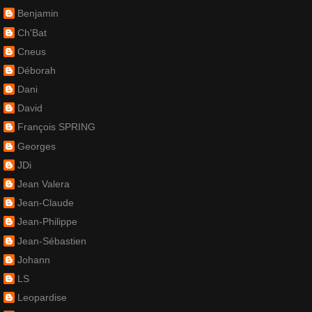
Benjamin
Ch'Bat
Cneus
Déborah
Dani
David
François SPRING
Georges
JDi
Jean Valera
Jean-Claude
Jean-Philippe
Jean-Sébastien
Johann
LS
Leopardise