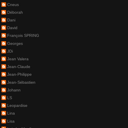
Cneus
Déborah
Dani
David
François SPRING
Georges
JDi
Jean Valera
Jean-Claude
Jean-Philippe
Jean-Sébastien
Johann
LS
Leopardise
Lina
Lisa