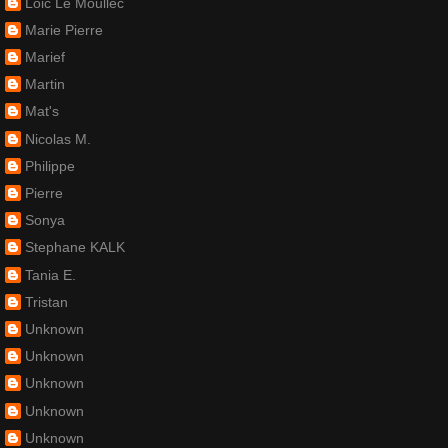
Loic Le Moullec
Marie Pierre
Marief
Martin
Mat's
Nicolas M.
Philippe
Pierre
Sonya
Stephane KALK
Tania E.
Tristan
Unknown
Unknown
Unknown
Unknown
Unknown