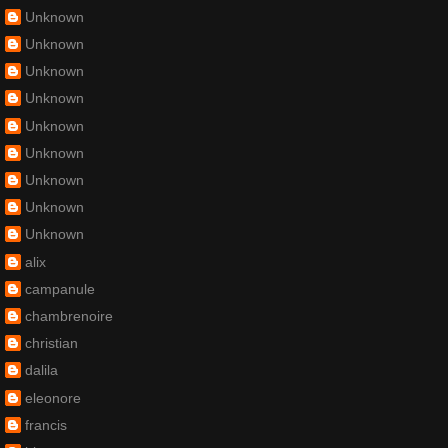
Unknown
Unknown
Unknown
Unknown
Unknown
Unknown
Unknown
Unknown
Unknown
alix
campanule
chambrenoire
christian
dalila
eleonore
francis