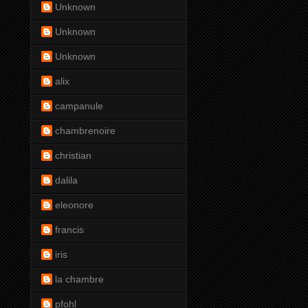
Unknown
Unknown
Unknown
alix
campanule
chambrenoire
christian
dalila
eleonore
francis
iris
la chambre
pfohl