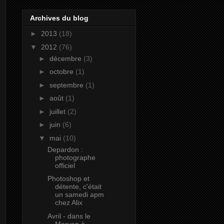
Archives du blog
►
2013
(18)
▼
2012
(76)
►
décembre
(3)
►
octobre
(1)
►
septembre
(1)
►
août
(1)
►
juillet
(2)
►
juin
(6)
▼
mai
(10)
Depardon :
photographe
officiel
Photoshop et
détente, c'était
un samedi apm
chez Alix
Avril - dans le
Morvan à