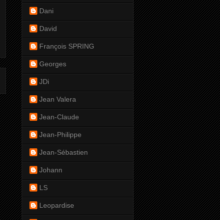
Dani
David
François SPRING
Georges
JDi
Jean Valera
Jean-Claude
Jean-Philippe
Jean-Sébastien
Johann
LS
Leopardise