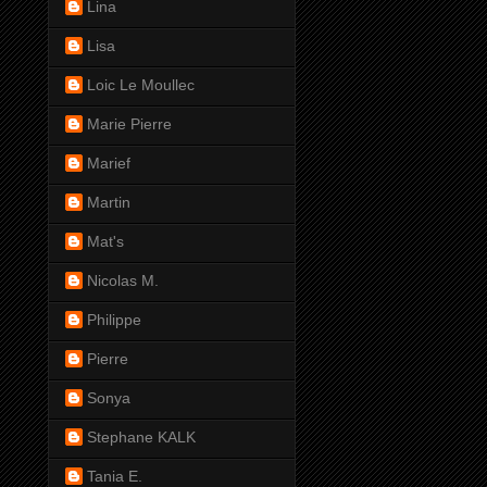
Lina
Lisa
Loic Le Moullec
Marie Pierre
Marief
Martin
Mat's
Nicolas M.
Philippe
Pierre
Sonya
Stephane KALK
Tania E.