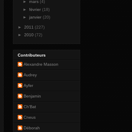
►
mars
(4)
►
février
(18)
►
janvier
(20)
►
2011
(227)
►
2010
(72)
Contributeurs
Alexandre Masson
Audrey
Ayfer
Benjamin
Ch'Bat
Cneus
Déborah