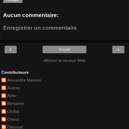
Partager
Aucun commentaire:
Enregistrer un commentaire
‹
›
Accueil
Afficher la version Web
Contributeurs
Alexandre Masson
Audrey
Ayfer
Benjamin
Ch'Bat
Cneus
Déborah