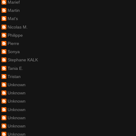
Marief
Martin
Mat's
Nicolas M.
Philippe
Pierre
Sonya
Stephane KALK
Tania E.
Tristan
Unknown
Unknown
Unknown
Unknown
Unknown
Unknown
Unknown