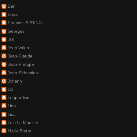
Dani
David
François SPRING
Georges
JDi
Jean Valera
Jean-Claude
Jean-Philippe
Jean-Sébastien
Johann
LS
Leopardise
Lina
Lisa
Loic Le Moullec
Marie Pierre