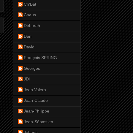
Ch'Bat
Cneus
Déborah
Dani
David
François SPRING
Georges
JDi
Jean Valera
Jean-Claude
Jean-Philippe
Jean-Sébastien
Johann