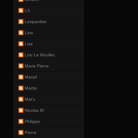
LS
Leopardise
Lina
Lisa
Loic Le Moullec
Marie Pierre
Marief
Martin
Mat's
Nicolas M.
Philippe
Pierre