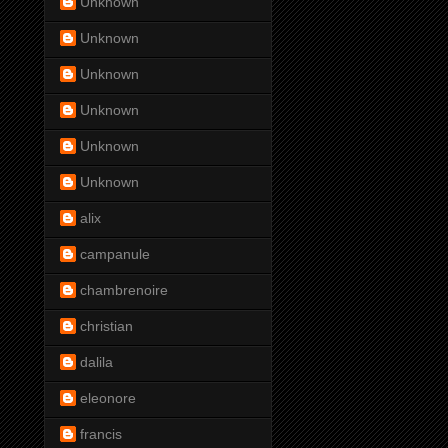
Unknown
Unknown
Unknown
Unknown
Unknown
Unknown
alix
campanule
chambrenoire
christian
dalila
eleonore
francis