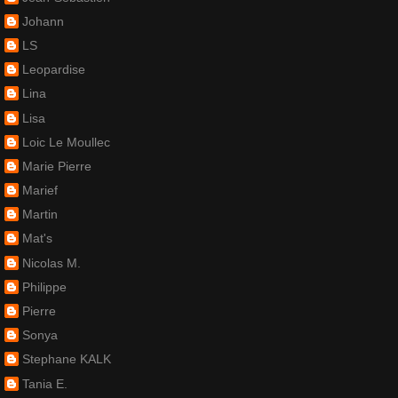
Johann
LS
Leopardise
Lina
Lisa
Loic Le Moullec
Marie Pierre
Marief
Martin
Mat's
Nicolas M.
Philippe
Pierre
Sonya
Stephane KALK
Tania E.