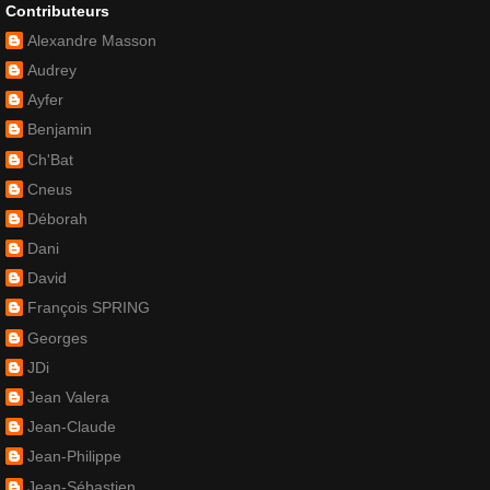
Contributeurs
Alexandre Masson
Audrey
Ayfer
Benjamin
Ch'Bat
Cneus
Déborah
Dani
David
François SPRING
Georges
JDi
Jean Valera
Jean-Claude
Jean-Philippe
Jean-Sébastien