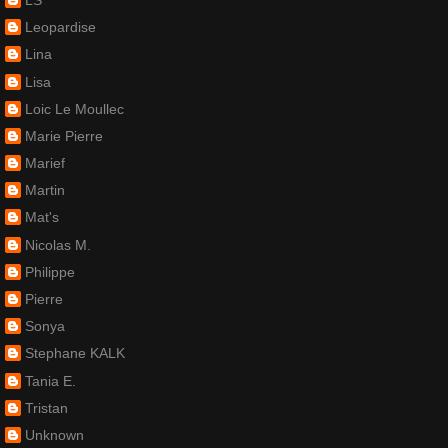
Leopardise
Lina
Lisa
Loic Le Moullec
Marie Pierre
Marief
Martin
Mat's
Nicolas M.
Philippe
Pierre
Sonya
Stephane KALK
Tania E.
Tristan
Unknown