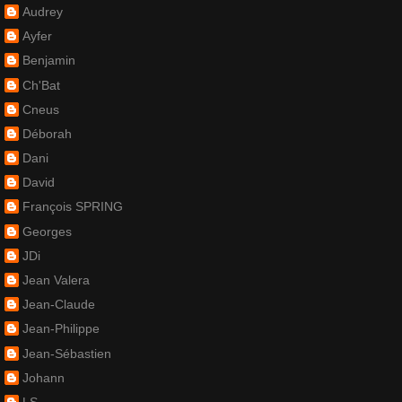
Audrey
Ayfer
Benjamin
Ch'Bat
Cneus
Déborah
Dani
David
François SPRING
Georges
JDi
Jean Valera
Jean-Claude
Jean-Philippe
Jean-Sébastien
Johann
LS