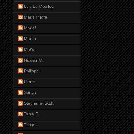
Loic Le Moullec
Marie Pierre
Marief
Martin
Mat's
Nicolas M.
Philippe
Pierre
Sonya
Stephane KALK
Tania E.
Tristan