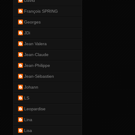
David
François SPRING
Georges
JDi
Jean Valera
Jean-Claude
Jean-Philippe
Jean-Sébastien
Johann
LS
Leopardise
Lina
Lisa