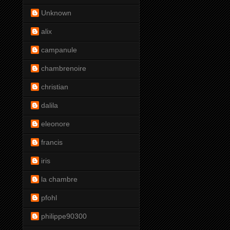
Unknown
alix
campanule
chambrenoire
christian
dalila
eleonore
francis
iris
la chambre
pfohl
philippe90300