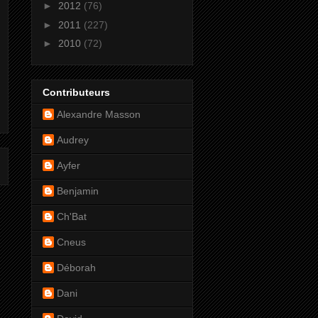
►
2012
(76)
►
2011
(227)
►
2010
(72)
Contributeurs
Alexandre Masson
Audrey
Ayfer
Benjamin
Ch'Bat
Cneus
Déborah
Dani